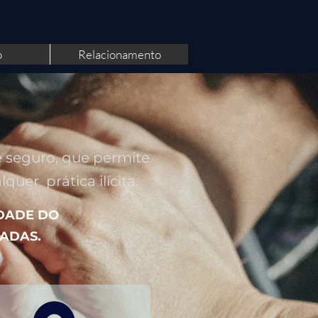
o
Relacionamento
e seguro, que permite
uer prática ilícita.
DADE DO
TADAS.