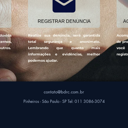
REGISTRAR DENÚNCIA
A
dúvida
Realize sua denúncia, será garantida
Acomp
ternos,
total segurança e anonimato.
de pr
outros.
Lembrando que quanto mais
você 
informações e evidências, melhor
regist
podemos ajudar.
contato@bdrc.com.br
Pinheiros - São Paulo - SP
Tel: 011 3086-3074