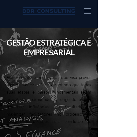
GESTÃO ESTRATÉGICA E
EMPRESARIAL
Planejamento é uma ciência que visa prever
algo de maneira eficaz, garantindo que todas
suas etapas e passos fundamentais sejam
executados, permitindo ao longo do trajeto
minimizar influências nos resultados e
maximizar facilitadores no processo da
tomada de decisões para conclusão de
objetivos.