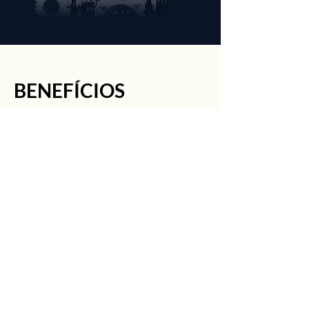
BENEFÍCIOS
Que planejar é fundamental para tomada de
decisões já estamos cientes, porém precisamos
reforçar cada benefício des
ta ação
, que nos
supre com condições de maior segurança e
assertividade e menor margem de erro.
Ela nos orienta a definir estratégias, projetos,
ações, equalizando nossas expectativas em
relação a metas e objetivos individuais e/ou
coletivas.
O Planejamento nos proporciona: